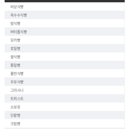
비상식빵
옥수수식빵
밤식빵
버터톱식빵
모카빵
호밀빵
쌀식빵
통밀빵
풀먼식빵
우유식빵
그리시니
트위스트
소보로
단팥빵
크림빵