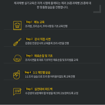
제과제빵 실기교육은 자격
시험에 출제되는 제과 26종과
제빵 25종에 대
한 맞춤형
실습을 진행합니다.
메뉴 교육
Step 1
조리법, 조리순서,
주의사항등 기초
교육진행
강사 직접 시연
Step 2
검증된 전문강사의
교육품목 조리
시연을 진행
재료손질 및 기초
Step 3
조리시연을 토대로
기초적인 재료손질 및
조리법을 교육
1:1 개인별 실습
Step 4
1:1 조리 실습으로
조리 중 어려움이
없도록 교육진행
실전대비 피드백
Step 5
수강생의 보완해야
할 부분을 체크하고
보완하도록 교정