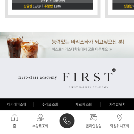
는 레시피 실습 과정
평일반
12/09
주말반
12/07
평일반
아카데미소개
수강료 조회
재료비 조회
지점별 위치
홈
수강료조회
온라인상담
학원위치조회