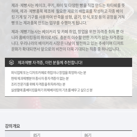
제과·제빵사는 케이크, 쿠키, 파이 및 다양한 빵을 직접 만드는 파티쉐를 뜻
하며, 제과·제빵품목 제조에
필요한 재료의 배합표를 작성하고 각종 베이
킹 기계 및 기구를 사용하여 반죽을 성형, 굽기, 장식,포장 등의
공정을 거쳐
빵 또는 제과품목 만드는 업무를 수행하게 됩니다.
제과·제빵기능사는 베이커리 및 카페 취업, 창업을 위한 자격증 취득 뿐 아
니라 홈베이킹등의 취미로서도
충분히 이수할 만한 가치가 있는 자격증입
니다. 우리나라의 베이커리 시장은 나날이 발전하고 있는
추세이며 디저트
문화가 확대되면서 앞으로의 비전이 더욱 기대되는 직종 중 하나입니다.
제과제빵 자격증, 이런 분들께 추천합니다!
외식업체 또는 디저트카페로 취업이나 창업을 희망하시는 분
현재 제과제빵분야 종사자 중 자격증이 없는 분
조리 전문가를 위해 자격증을 취득하려는 분
실생활에 홈베이킹을하기 위해 베이킹의 기초를 배우고 싶으신 분
강의개요
85기
86기