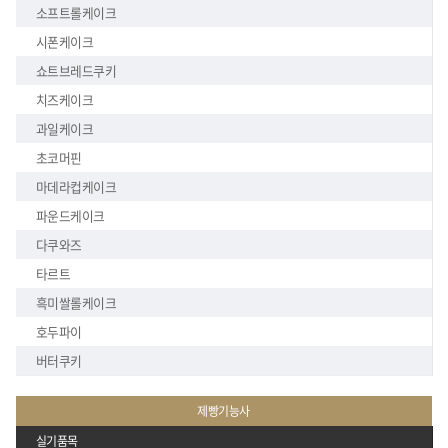
소프트롤케이크
시폰케이크
쇼트브레드쿠키
치즈케이크
과일케이크
초코머핀
마데라컵케이크
파운드케이크
다쿠와즈
타르트
흑미쌀롤케이크
호두파이
버터쿠키
제빵기능사
실기품목