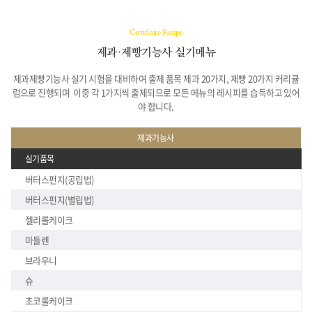
Certificate Recipe
제과·제빵기능사 실기메뉴
제과제빵기능사 실기 시험을 대비하여 출제 품목 제과 20가지, 제빵 20가지 커리큘
럼으로 진행되며
이중 각 1가지씩 출제되므로 모든 메뉴의 레시피를 습득하고 있어
야 합니다.
제과기능사
실기품목
버터스펀지(공립법)
버터스펀지(별립법)
젤리롤케이크
마들렌
브라우니
슈
초코롤케이크