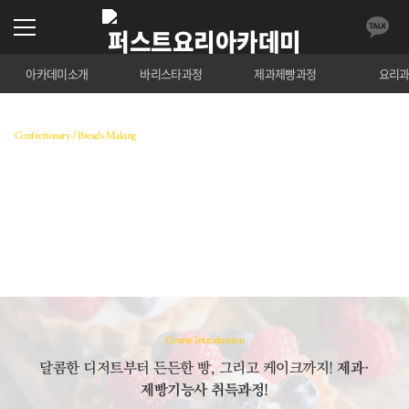
아카데미소개
바리스타과정
제과제빵과정
요리
Confectionary / Breads Making
제과/제빵기능사
20가지의 제빵 실기 품목과 20가지의 제과 실기 품목
을 준비하는 과정
수강료 조회
Course Introduction
달콤한 디저트부터 든든한 빵, 그리고 케이크까지!
제과·
제빵기능사 취득과정!